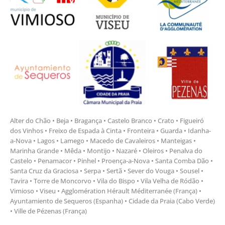
Alter do Chão • Beja • Bragança • Castelo Branco • Crato • Figueiró
dos Vinhos • Freixo de Espada à Cinta • Fronteira • Guarda • Idanha-
a-Nova • Lagos • Lamego • Macedo de Cavaleiros • Manteigas •
Marinha Grande • Mêda • Montijo • Nazaré • Oleiros • Penalva do
Castelo • Penamacor • Pinhel • Proença-a-Nova • Santa Comba Dão •
Santa Cruz da Graciosa • Serpa • Sertã • Sever do Vouga • Sousel •
Tavira • Torre de Moncorvo • Vila do Bispo • Vila Velha de Ródão •
Vimioso • Viseu • Agglomération Hérault Méditerranée (França) •
Ayuntamiento de Sequeros (Espanha) • Cidade da Praia (Cabo Verde)
• Ville de Pézenas (França)