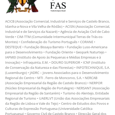
ACICB (Associação Comercial, Industrial e Serviços de Castelo Branco,
Idanha-a-Nova e Vila Velha de Ródão) • ACISN (Associação Comercial,
Industrial e de Serviços da Nazaré) • Agência de Aviação Civil de Cabo
Verde • CIM-TTM (Comunidade Intermunicipal Terras de Trás-os-
Montes) • Confederação do Turismo Português • CORANE •
DESTEQUE • Fundação Bissaya Barreto • Fundação Luso-Americana
para o Desenvolvimento • Fundação Oriente • Geopark Naturtejo •
IAPMEI (Instituto de Apoio às Pequenas e Médias Empresas e à
Inovação) • Infraquinta, E.M. • DOURO SUPERIOR • ICNF (Instituto
de Conservação da Natureza e das Florestas) • INFOTECHNIQUE, S.A.
(Luxemburgo) • JADRC – Jovens Associados para o Desenvolvimento
Regional do Centro • MTI . Ferro de Moncorvo, S.A. • NERCAB
(Associação Empresarial da Região de Castelo Branco) • NERPOR
(Núcleo Empresarial da Região de Portalegre) • NERSANT (Associação
Empresarial da Região de Santarém) • Turismo do Alentejo, Entidade
Regional de Turismo • UAERLVT (União das Associações Empresariais
da Região de Lisboa e Vale do Tejo) • Centro de Estudos dos Povos e
Culturas de Expressão Portuguesa (Universidade Católica
Portuguesa) • Governo Civil de Castelo Branco • Direcção Geral dos