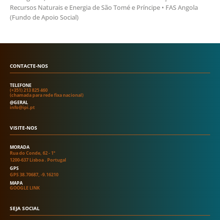
Recursos Naturais e Energia de São Tomé e Príncipe • FAS Angola
(Fundo de Apoio Social)
CONTACTE-NOS
TELEFONE
(+351) 213 825 460
(chamada para rede fixa nacional)
@GERAL
info@ipi.pt
VISITE-NOS
MORADA
Rua do Conde, 62 - 1º
1200-637 Lisboa . Portugal
GPS
GPS 38.70687, -9.16210
MAPA
GOOGLE LINK
SEJA SOCIAL