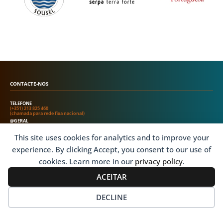
CONTACTE-NOS
TELEFONE
(+351) 213 825 460
(chamada para rede fixa nacional)
@GERAL
info@ipi.pt
This site uses cookies for analytics and to improve your
VISITE-NOS
experience. By clicking Accept, you consent to our use of
cookies. Learn more in our
privacy policy
.
MORADA
Rua do Conde, 62 - 1º
ACEITAR
1200-637 Lisboa . Portugal
GPS
GPS 38.70687, -9.16210
DECLINE
MAPA
GOOGLE LINK