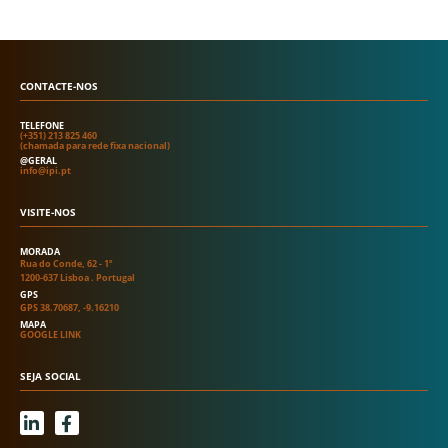
CONTACTE-NOS
TELEFONE
(+351) 213 825 460
(chamada para rede fixa nacional)
@GERAL
info@ipi.pt
VISITE-NOS
MORADA
Rua do Conde, 62 - 1º
1200-637 Lisboa . Portugal
GPS
GPS 38.70687, -9.16210
MAPA
GOOGLE LINK
SEJA SOCIAL
L
F
i
a