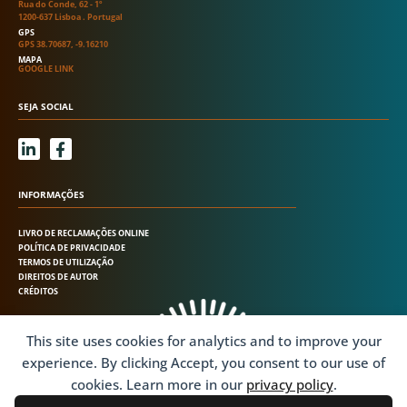
Rua do Conde, 62 - 1º
1200-637 Lisboa . Portugal
GPS
GPS 38.70687, -9.16210
MAPA
GOOGLE LINK
SEJA SOCIAL
L
F
i
a
n
c
k
e
INFORMAÇÕES
e
b
d
o
LIVRO DE RECLAMAÇÕES ONLINE
i
o
POLÍTICA DE PRIVACIDADE
n
k
TERMOS DE UTILIZAÇÃO
-
-
DIREITOS DE AUTOR
i
f
CRÉDITOS
n
This site uses cookies for analytics and to improve your
experience. By clicking Accept, you consent to our use of
cookies. Learn more in our
privacy policy
.