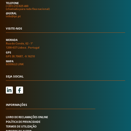
TELEFONE
(+351) 213 825 460
(chamada para rede fixa nacional)
@GERAL
info@ipi.pt
VISITE-NOS
MORADA
Rua do Conde, 62 - 1º
1200-637 Lisboa . Portugal
GPS
GPS 38.70687, -9.16210
MAPA
GOOGLE LINK
SEJA SOCIAL
L
F
i
a
n
c
k
e
INFORMAÇÕES
e
b
d
o
LIVRO DE RECLAMAÇÕES ONLINE
i
o
POLÍTICA DE PRIVACIDADE
n
k
TERMOS DE UTILIZAÇÃO
-
-